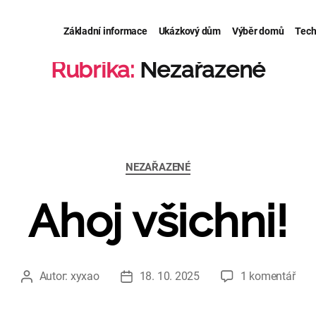
Základní informace
Ukázkový dům
Výběr domů
Tech
Rubrika:
Nezařazené
Rubriky
NEZAŘAZENÉ
Ahoj všichni!
u
Autor:
xyxao
18. 10. 2025
1 komentář
Autor
Datum
text
příspěvku
příspěvku
s