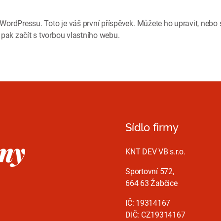
náz
Aho
e WordPressu. Toto je váš první příspěvek. Můžete ho upravit, nebo
všic
pak začít s tvorbou vlastního webu.
Sídlo firmy
KNT DEV VB s.r.o.
Sportovní 572,
664 63 Žabčice
IČ: 19314167
DIČ: CZ19314167