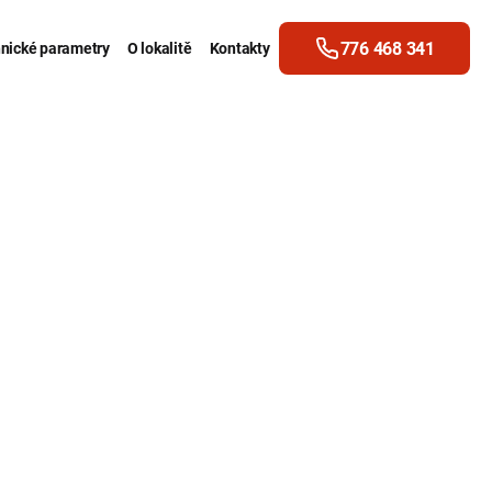
776 468 341
nické parametry
O lokalitě
Kontakty
u