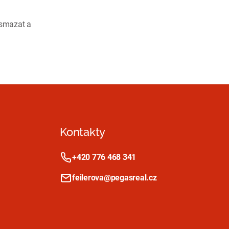
vem
j
 smazat a
hni!
Kontakty
+420 776 468 341
feilerova@pegasreal.cz